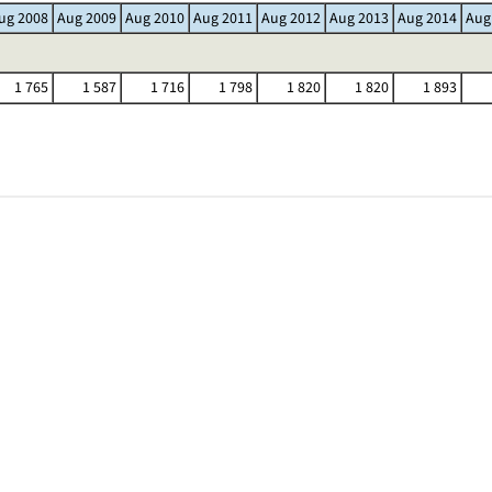
ug 2008
Aug 2009
Aug 2010
Aug 2011
Aug 2012
Aug 2013
Aug 2014
Aug
1 765
1 587
1 716
1 798
1 820
1 820
1 893