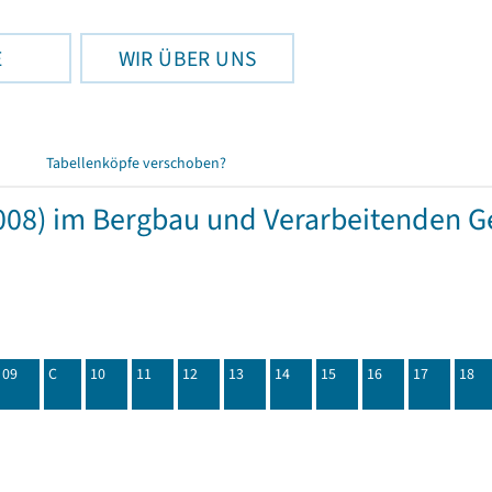
E
WIR ÜBER UNS
Tabellenköpfe verschoben?
08) im Bergbau und Verarbeitenden Ge
09
C
10
11
12
13
14
15
16
17
18