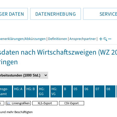
GER DATEN
DATENERHEBUNG
SERVIC
henerklärungen/Abkürzungen
|
Definitionen
|
Ansprechpartner
|
daten nach Wirtschaftszweigen (WZ 20
ringen
insge-
HG: A
HG: B
HG:
HG:
B
05
06
07
08
samt
GG
VG
0 und mehr Beschäftigten