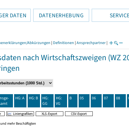
GER DATEN
DATENERHEBUNG
SERVIC
henerklärungen/Abkürzungen
|
Definitionen
|
Ansprechpartner
|
daten nach Wirtschaftszweigen (WZ 20
ringen
insge-
HG: A
HG: B
HG:
HG:
B
05
06
07
08
samt
GG
VG
0 und mehr Beschäftigten