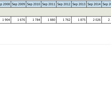
ep 2008
Sep 2009
Sep 2010
Sep 2011
Sep 2012
Sep 2013
Sep 2014
Sep 2
1 904
1 676
1 784
1 880
1 762
1 875
2 026
2