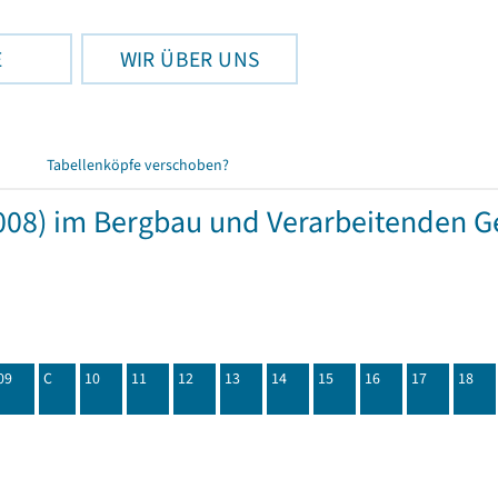
E
WIR ÜBER UNS
Tabellenköpfe verschoben?
08) im Bergbau und Verarbeitenden Ge
09
C
10
11
12
13
14
15
16
17
18