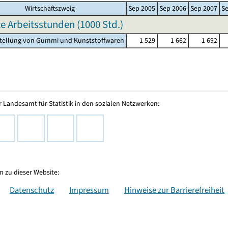
Wirtschaftszweig
Sep 2005
Sep 2006
Sep 2007
S
te Arbeitsstunden (
1000 Std.
)
stellung von Gummi und Kunststoffwaren
1 529
1 662
1 692
 Landesamt für Statistik in den sozialen Netzwerken:
 zu dieser Website:
Datenschutz
Impressum
Hinweise zur Barrierefreiheit