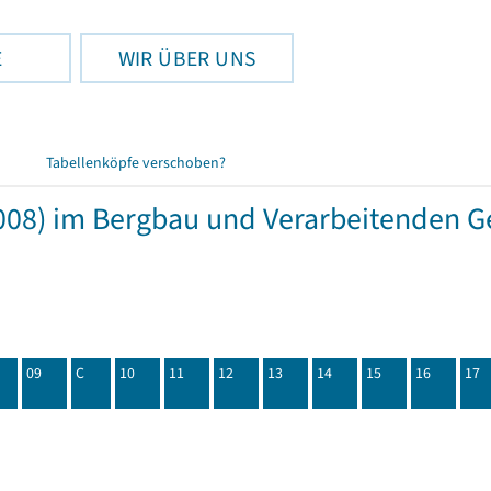
E
WIR ÜBER UNS
Tabellenköpfe verschoben?
08) im Bergbau und Verarbeitenden Ge
09
C
10
11
12
13
14
15
16
17