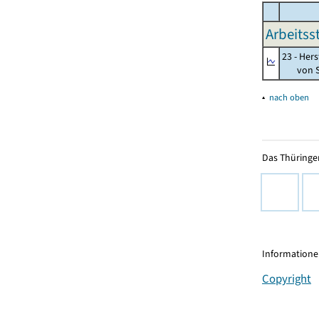
Arbeitss
23 - Her
von St
▴
nach oben
Das Thüringer
Informationen
Copyright