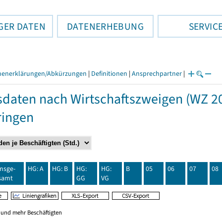
GER DATEN
DATENERHEBUNG
SERVIC
henerklärungen/Abkürzungen
|
Definitionen
|
Ansprechpartner
|
daten nach Wirtschaftszweigen (WZ 20
ringen
insge-
HG: A
HG: B
HG:
HG:
B
05
06
07
08
samt
GG
VG
0 und mehr Beschäftigten