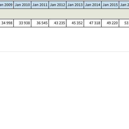
an 2009
Jan 2010
Jan 2011
Jan 2012
Jan 2013
Jan 2014
Jan 2015
Jan 
34 998
33 938
36 545
43 235
45 352
47 318
49 220
53