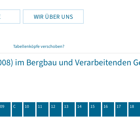
E
WIR ÜBER UNS
Tabellenköpfe verschoben?
08) im Bergbau und Verarbeitenden Ge
09
C
10
11
12
13
14
15
16
17
18