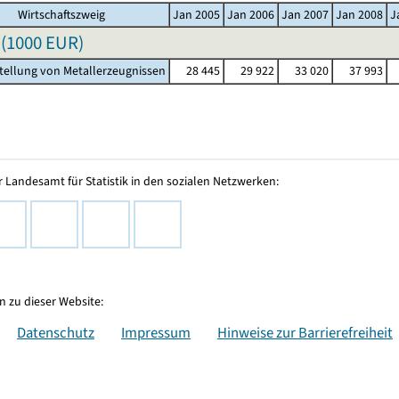
Wirtschaftszweig
Jan 2005
Jan 2006
Jan 2007
Jan 2008
J
(
1000 EUR
)
stellung von Metallerzeugnissen
28 445
29 922
33 020
37 993
 Landesamt für Statistik in den sozialen Netzwerken:
 zu dieser Website:
Datenschutz
Impressum
Hinweise zur Barrierefreiheit