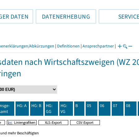
GER DATEN
DATENERHEBUNG
SERVIC
henerklärungen/Abkürzungen
|
Definitionen
|
Ansprechpartner
|
daten nach Wirtschaftszweigen (WZ 20
ringen
insge-
HG: A
HG: B
HG:
HG:
B
05
06
07
08
samt
GG
VG
0 und mehr Beschäftigten