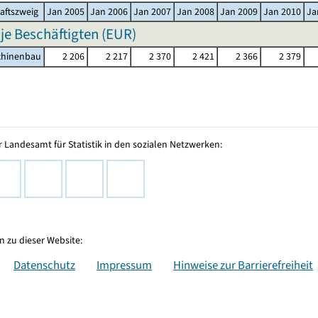
aftszweig
Jan 2005
Jan 2006
Jan 2007
Jan 2008
Jan 2009
Jan 2010
Ja
 je Beschäftigten (EUR)
chinenbau
2 206
2 217
2 370
2 421
2 366
2 379
 Landesamt für Statistik in den sozialen Netzwerken:
 zu dieser Website:
Datenschutz
Impressum
Hinweise zur Barrierefreiheit