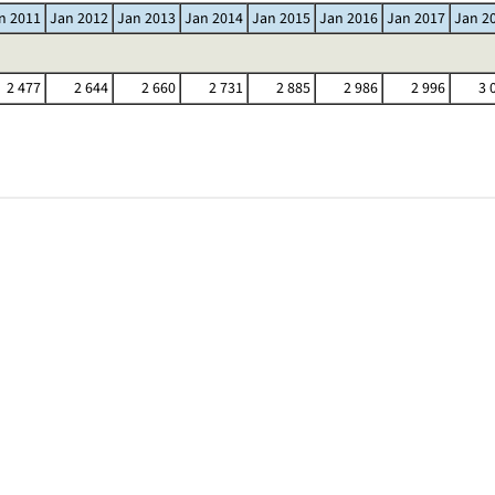
n 2011
Jan 2012
Jan 2013
Jan 2014
Jan 2015
Jan 2016
Jan 2017
Jan 2
2 477
2 644
2 660
2 731
2 885
2 986
2 996
3 