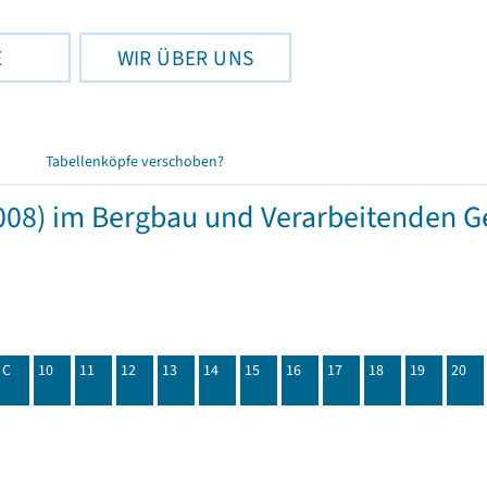
E
WIR ÜBER UNS
Tabellenköpfe verschoben?
08) im Bergbau und Verarbeitenden Ge
C
10
11
12
13
14
15
16
17
18
19
20