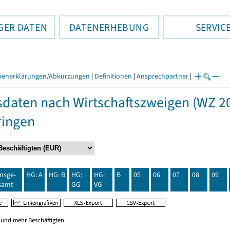
GER DATEN
DATENERHEBUNG
SERVIC
henerklärungen/Abkürzungen
|
Definitionen
|
Ansprechpartner
|
daten nach Wirtschaftszweigen (WZ 20
ringen
insge-
HG: A
HG: B
HG:
HG:
B
05
06
07
08
09
samt
GG
VG
0 und mehr Beschäftigten