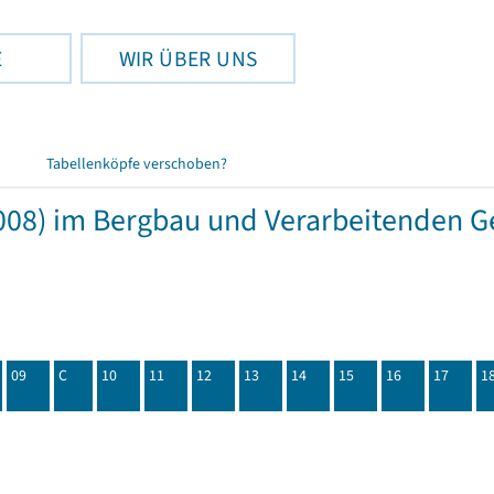
E
WIR ÜBER UNS
Tabellenköpfe verschoben?
08) im Bergbau und Verarbeitenden Ge
09
C
10
11
12
13
14
15
16
17
1