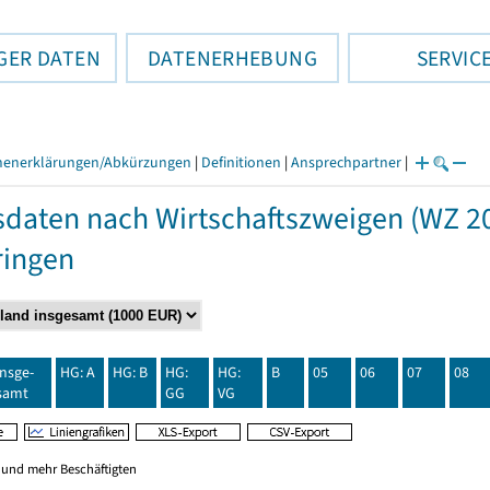
GER DATEN
DATENERHEBUNG
SERVIC
henerklärungen/Abkürzungen
|
Definitionen
|
Ansprechpartner
|
daten nach Wirtschaftszweigen (WZ 20
ringen
insge-
HG: A
HG: B
HG:
HG:
B
05
06
07
08
samt
GG
VG
0 und mehr Beschäftigten