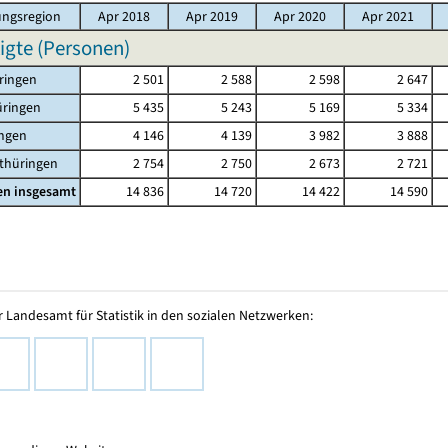
ngsregion
Apr 2018
Apr 2019
Apr 2020
Apr 2021
igte (Personen)
ringen
2 501
2 588
2 598
2 647
üringen
5 435
5 243
5 169
5 334
ingen
4 146
4 139
3 982
3 888
thüringen
2 754
2 750
2 673
2 721
en insgesamt
14 836
14 720
14 422
14 590
 Landesamt für Statistik in den sozialen Netzwerken: