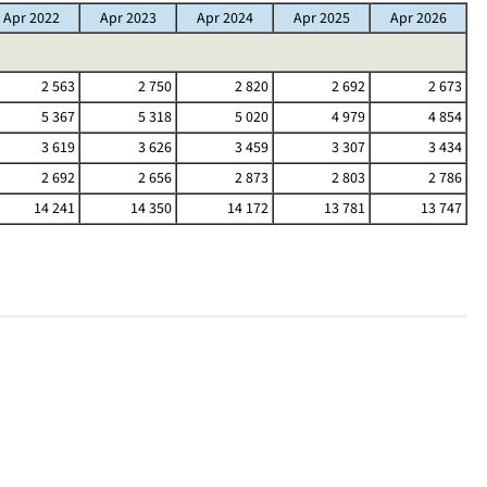
Apr 2022
Apr 2023
Apr 2024
Apr 2025
Apr 2026
2 563
2 750
2 820
2 692
2 673
5 367
5 318
5 020
4 979
4 854
3 619
3 626
3 459
3 307
3 434
2 692
2 656
2 873
2 803
2 786
14 241
14 350
14 172
13 781
13 747