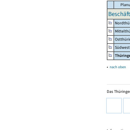
Planu
Beschäft
Nordthü
Mittelth
Ostthür
Südwest
Thüring
▴
nach oben
Das Thüringer