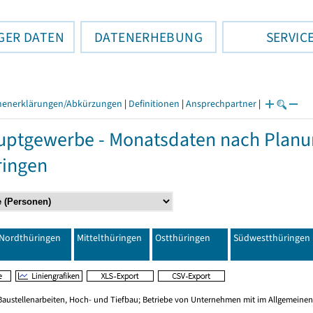
GER DATEN
DATENERHEBUNG
SERVIC
henerklärungen/Abkürzungen
|
Definitionen
|
Ansprechpartner
|
ptgewerbe - Monatsdaten nach Planu
ringen
Nordthüringen
Mittelthüringen
Ostthüringen
Südwestthüringen
Baustellenarbeiten, Hoch- und Tiefbau; Betriebe von Unternehmen mit im Allgemeinen