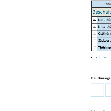
Planu
Beschäft
Nordthü
Mittelth
Ostthür
Südwest
Thüring
▴
nach oben
Das Thüringer