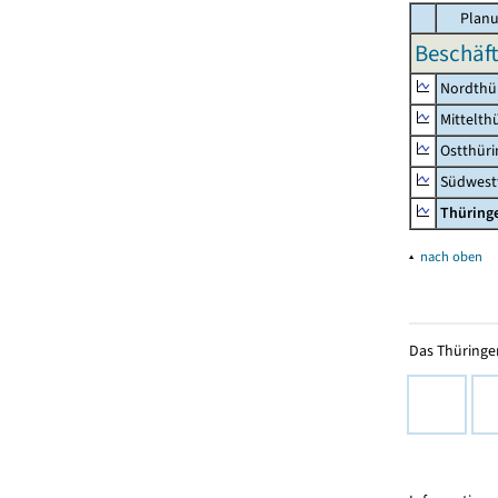
Planu
Beschäft
Nordthü
Mittelth
Ostthür
Südwest
Thüring
▴
nach oben
Das Thüringer