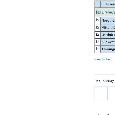
Planu
Baugewer
Nordthü
Mittelth
Ostthür
Südwest
Thüring
▴
nach oben
Das Thüringer