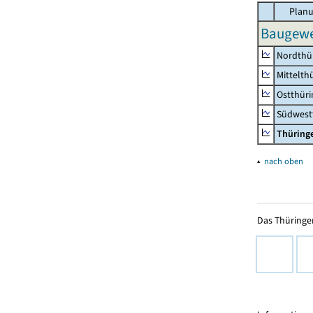
Planu
Baugewer
Nordthü
Mittelth
Ostthür
Südwest
Thüring
▴
nach oben
Das Thüringer