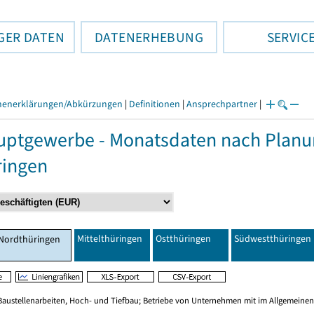
GER DATEN
DATENERHEBUNG
SERVIC
henerklärungen/Abkürzungen
|
Definitionen
|
Ansprechpartner
|
ptgewerbe - Monatsdaten nach Planu
ringen
Mittelthüringen
Ostthüringen
Südwestthüringen
Nordthüringen
Baustellenarbeiten, Hoch- und Tiefbau; Betriebe von Unternehmen mit im Allgemeinen