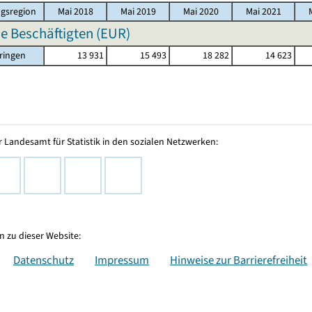
gsregion
Mai 2018
Mai 2019
Mai 2020
Mai 2021
e Beschäftigten (EUR)
ringen
13 931
15 493
18 282
14 623
 Landesamt für Statistik in den sozialen Netzwerken:
 zu dieser Website:
Datenschutz
Impressum
Hinweise zur Barrierefreiheit