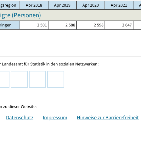
gsregion
Apr 2018
Apr 2019
Apr 2020
Apr 2021
igte (Personen)
ringen
2 501
2 588
2 598
2 647
 Landesamt für Statistik in den sozialen Netzwerken:
 zu dieser Website:
Datenschutz
Impressum
Hinweise zur Barrierefreiheit