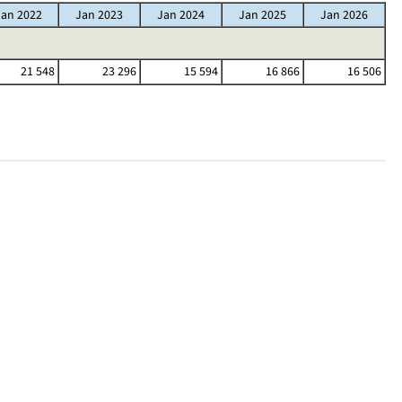
Jan 2022
Jan 2023
Jan 2024
Jan 2025
Jan 2026
21 548
23 296
15 594
16 866
16 506