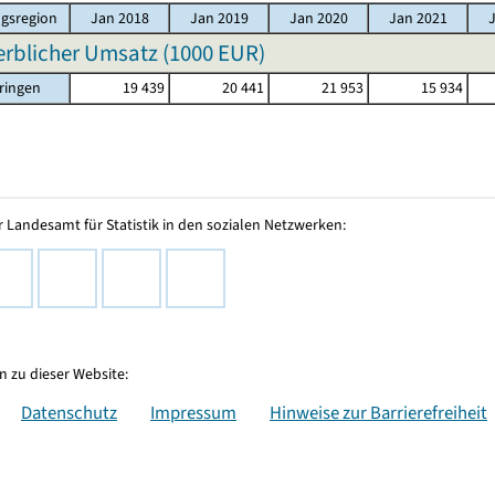
gsregion
Jan 2018
Jan 2019
Jan 2020
Jan 2021
rblicher Umsatz (
1000 EUR
)
ringen
19 439
20 441
21 953
15 934
 Landesamt für Statistik in den sozialen Netzwerken:
 zu dieser Website:
Datenschutz
Impressum
Hinweise zur Barrierefreiheit