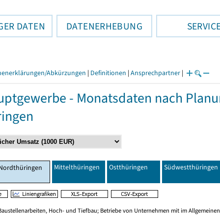
GER DATEN
DATENERHEBUNG
SERVIC
henerklärungen/Abkürzungen
|
Definitionen
|
Ansprechpartner
|
ptgewerbe - Monatsdaten nach Planu
ringen
Mittelthüringen
Ostthüringen
Südwestthüringen
Nordthüringen
Baustellenarbeiten, Hoch- und Tiefbau; Betriebe von Unternehmen mit im Allgemeinen