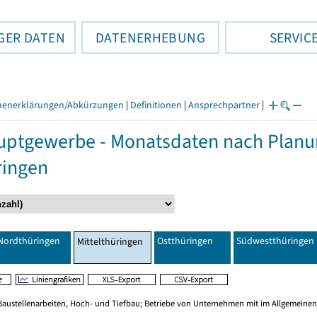
GER DATEN
DATENERHEBUNG
SERVIC
henerklärungen/Abkürzungen
|
Definitionen
|
Ansprechpartner
|
ptgewerbe - Monatsdaten nach Planu
ringen
Nordthüringen
Ostthüringen
Südwestthüringen
Mittelthüringen
Baustellenarbeiten, Hoch- und Tiefbau; Betriebe von Unternehmen mit im Allgemeinen