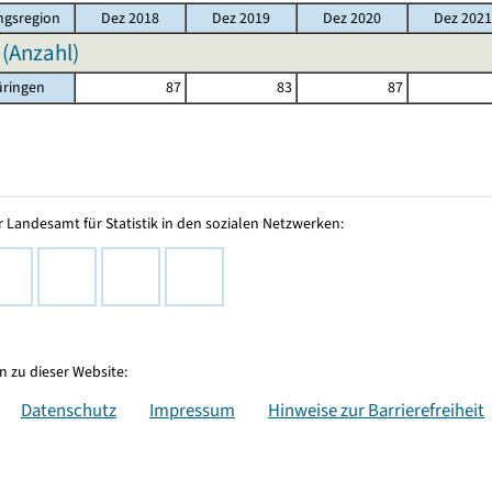
gsregion
Dez 2018
Dez 2019
Dez 2020
Dez 2021
 (Anzahl)
üringen
87
83
87
 Landesamt für Statistik in den sozialen Netzwerken:
 zu dieser Website:
Datenschutz
Impressum
Hinweise zur Barrierefreiheit