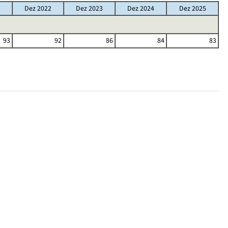
Dez 2022
Dez 2023
Dez 2024
Dez 2025
93
92
86
84
83