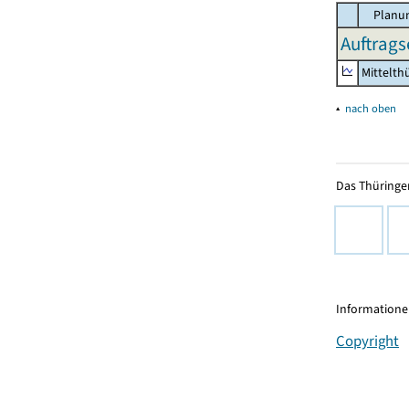
Planun
Auftrags
Mittelth
▴
nach oben
Das Thüringer
Informationen
Copyright