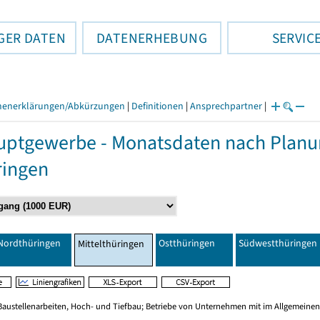
GER DATEN
DATENERHEBUNG
SERVIC
henerklärungen/Abkürzungen
|
Definitionen
|
Ansprechpartner
|
ptgewerbe - Monatsdaten nach Planu
ringen
Nordthüringen
Ostthüringen
Südwestthüringen
Mittelthüringen
Baustellenarbeiten, Hoch- und Tiefbau; Betriebe von Unternehmen mit im Allgemeinen