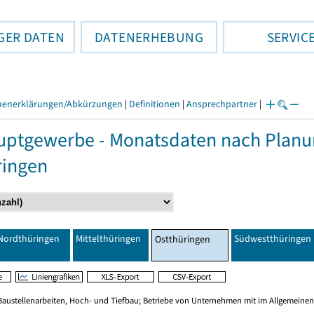
GER DATEN
DATENERHEBUNG
SERVIC
henerklärungen/Abkürzungen
|
Definitionen
|
Ansprechpartner
|
ptgewerbe - Monatsdaten nach Planu
ringen
Nordthüringen
Mittelthüringen
Südwestthüringen
Ostthüringen
Baustellenarbeiten, Hoch- und Tiefbau; Betriebe von Unternehmen mit im Allgemeinen