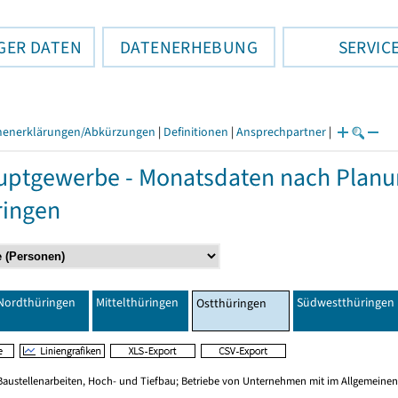
GER DATEN
DATENERHEBUNG
SERVIC
henerklärungen/Abkürzungen
|
Definitionen
|
Ansprechpartner
|
ptgewerbe - Monatsdaten nach Planu
ringen
Nordthüringen
Mittelthüringen
Südwestthüringen
Ostthüringen
Baustellenarbeiten, Hoch- und Tiefbau; Betriebe von Unternehmen mit im Allgemeinen