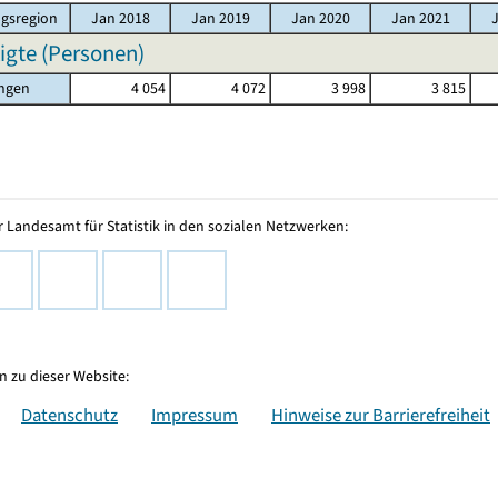
gsregion
Jan 2018
Jan 2019
Jan 2020
Jan 2021
igte (Personen)
ingen
4 054
4 072
3 998
3 815
 Landesamt für Statistik in den sozialen Netzwerken:
 zu dieser Website:
Datenschutz
Impressum
Hinweise zur Barrierefreiheit