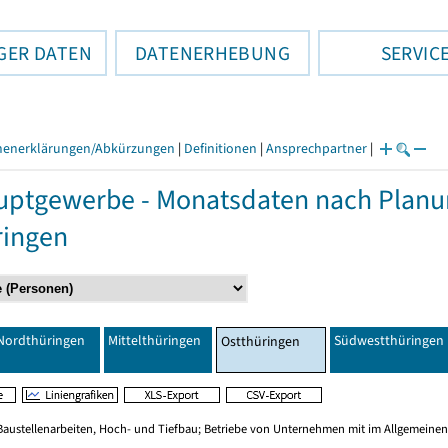
GER DATEN
DATENERHEBUNG
SERVIC
henerklärungen/Abkürzungen
|
Definitionen
|
Ansprechpartner
|
ptgewerbe - Monatsdaten nach Planu
ringen
Nordthüringen
Mittelthüringen
Südwestthüringen
Ostthüringen
Baustellenarbeiten, Hoch- und Tiefbau; Betriebe von Unternehmen mit im Allgemeinen