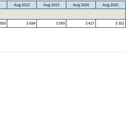
1
Aug 2022
Aug 2023
Aug 2024
Aug 2025
 950
3 684
3 569
3 427
3 302