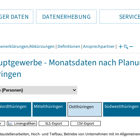
GER DATEN
DATENERHEBUNG
SERVIC
henerklärungen/Abkürzungen
|
Definitionen
|
Ansprechpartner
|
ptgewerbe - Monatsdaten nach Planu
ringen
Nordthüringen
Mittelthüringen
Südwestthüringen
Ostthüringen
Baustellenarbeiten, Hoch- und Tiefbau; Betriebe von Unternehmen mit im Allgemeinen