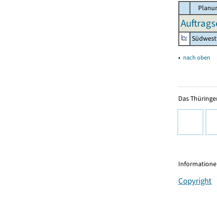
Planun
Auftrags
Südwest
▴
nach oben
Das Thüringer
Informationen
Copyright