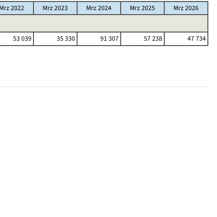
Mrz 2022
Mrz 2023
Mrz 2024
Mrz 2025
Mrz 2026
53 039
35 330
91 307
57 238
47 734