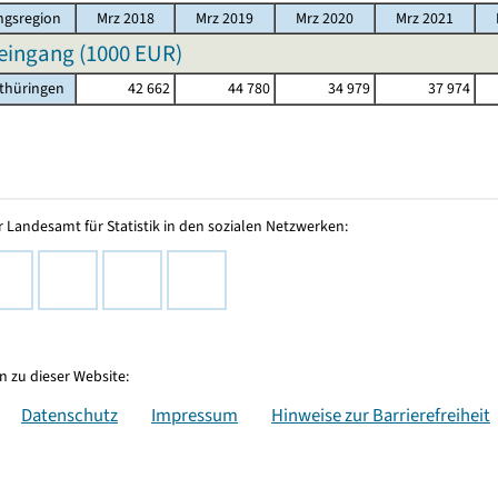
gsregion
Mrz 2018
Mrz 2019
Mrz 2020
Mrz 2021
eingang (
1000 EUR
)
thüringen
42 662
44 780
34 979
37 974
 Landesamt für Statistik in den sozialen Netzwerken:
 zu dieser Website:
Datenschutz
Impressum
Hinweise zur Barrierefreiheit