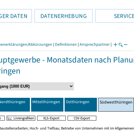
GER DATEN
DATENERHEBUNG
SERVIC
henerklärungen/Abkürzungen
|
Definitionen
|
Ansprechpartner
|
ptgewerbe - Monatsdaten nach Planu
ringen
Nordthüringen
Mittelthüringen
Ostthüringen
Südwestthüringen
Baustellenarbeiten, Hoch- und Tiefbau; Betriebe von Unternehmen mit im Allgemeinen