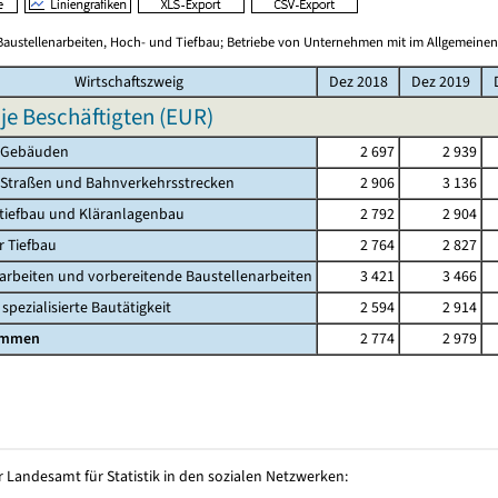
Baustellenarbeiten, Hoch- und Tiefbau; Betriebe von Unternehmen mit im Allgemeinen
Wirtschaftszweig
Dez 2018
Dez 2019
 je Beschäftigten (EUR)
 Gebäuden
2 697
2 939
 Straßen und Bahnverkehrsstrecken
2 906
3 136
tiefbau und Kläranlagenbau
2 792
2 904
r Tiefbau
2 764
2 827
rbeiten und vorbereitende Baustellenarbeiten
3 421
3 466
spezialisierte Bautätigkeit
2 594
2 914
ammen
2 774
2 979
 Landesamt für Statistik in den sozialen Netzwerken: