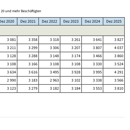
 20 und mehr Beschäftigten
Dez 2020
Dez 2021
Dez 2022
Dez 2023
Dez 2024
Dez 2025
3 081
3 358
3 318
3 261
3 641
3 827
3 211
3 299
3 306
3 207
3 807
4 037
3 128
3 288
3 148
3 174
3 466
3 860
3 108
3 166
3 108
3 108
3 330
3 524
3 634
3 616
3 495
3 928
3 995
4 291
2 990
3 183
2 963
3 102
3 338
3 566
3 123
3 279
3 182
3 184
3 553
3 810