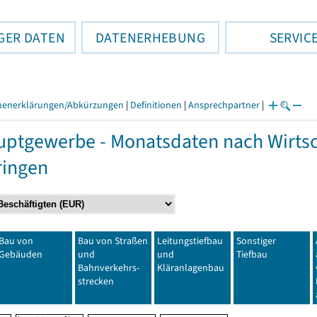
GER DATEN
DATENERHEBUNG
SERVIC
henerklärungen/Abkürzungen
|
Definitionen
|
Ansprechpartner
|
ptgewerbe - Monatsdaten nach Wirtsc
ringen
Bau von
Bau von Straßen
Leitungstiefbau
Sonstiger
Gebäuden
und
und
Tiefbau
Bahnverkehrs-
Kläranlagenbau
strecken