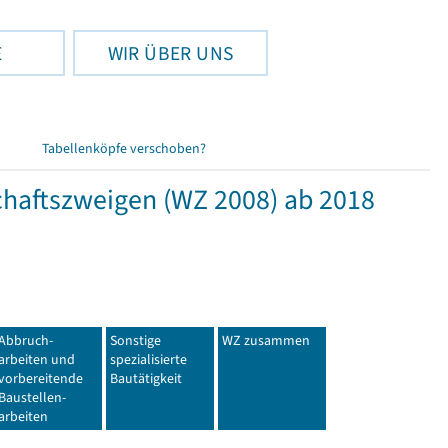
E
WIR ÜBER UNS
Tabellenköpfe verschoben?
haftszweigen (WZ 2008) ab 2018
Abbruch-
Sonstige
WZ zusammen
arbeiten und
spezialisierte
vorbereitende
Bautätigkeit
Baustellen-
arbeiten