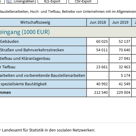
Baustellenarbeiten, Hoch- und Tiefbau; Betriebe von Unternehmen mit im Allgemeinen
Wirtschaftszweig
Jun 2018
Jun 2019
eingang (
1000 EUR
)
 Gebäuden
60 025
52 137
 Straßen und Bahnverkehrsstrecken
54 011
70 640
tiefbau und Kläranlagenbau
.
27 041
r Tiefbau
23 661
32 463
rbeiten und vorbereitende Baustellenarbeiten
.
5 174
spezialisierte Bautätigkeit
40 992
41 549
ammen
212 540
229 004
 Landesamt für Statistik in den sozialen Netzwerken: