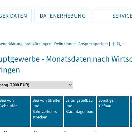
GER DATEN
DATENERHEBUNG
SERVIC
henerklärungen/Abkürzungen
|
Definitionen
|
Ansprechpartner
|
ptgewerbe - Monatsdaten nach Wirtsc
ringen
Bau von
Bau von Straßen
Leitungstiefbau
Sonstiger
Gebäuden
und
und
Tiefbau
Bahnverkehrs-
Kläranlagenbau
strecken