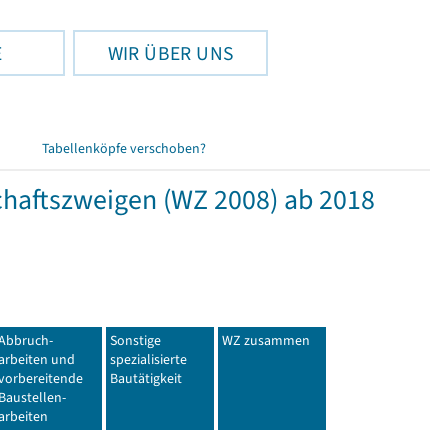
E
WIR ÜBER UNS
Tabellenköpfe verschoben?
haftszweigen (WZ 2008) ab 2018
Abbruch-
Sonstige
WZ zusammen
arbeiten und
spezialisierte
vorbereitende
Bautätigkeit
Baustellen-
arbeiten