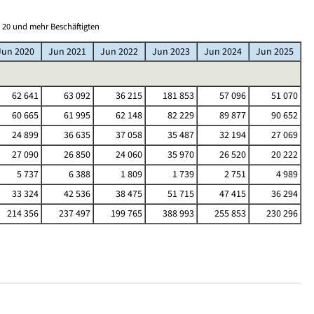
 20 und mehr Beschäftigten
Jun 2020
Jun 2021
Jun 2022
Jun 2023
Jun 2024
Jun 2025
62 641
63 092
36 215
181 853
57 096
51 070
60 665
61 995
62 148
82 229
89 877
90 652
24 899
36 635
37 058
35 487
32 194
27 069
27 090
26 850
24 060
35 970
26 520
20 222
5 737
6 388
1 809
1 739
2 751
4 989
33 324
42 536
38 475
51 715
47 415
36 294
214 356
237 497
199 765
388 993
255 853
230 296