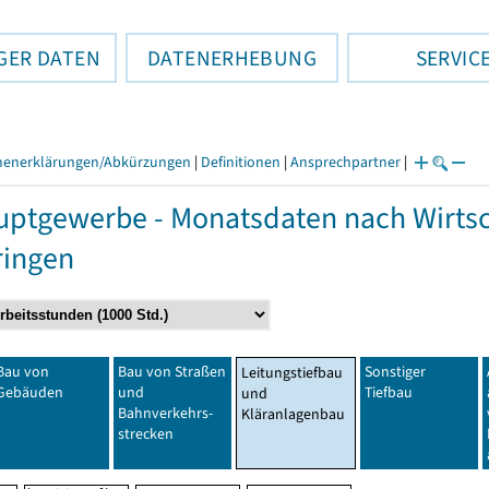
GER DATEN
DATENERHEBUNG
SERVIC
henerklärungen/Abkürzungen
|
Definitionen
|
Ansprechpartner
|
ptgewerbe - Monatsdaten nach Wirtsc
ringen
Bau von
Bau von Straßen
Sonstiger
Leitungstiefbau
Gebäuden
und
Tiefbau
und
Bahnverkehrs-
Kläranlagenbau
strecken