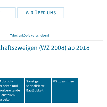
E
WIR ÜBER UNS
Tabellenköpfe verschoben?
haftszweigen (WZ 2008) ab 2018
Abbruch-
Sonstige
WZ zusammen
arbeiten und
spezialisierte
vorbereitende
Bautätigkeit
Baustellen-
arbeiten