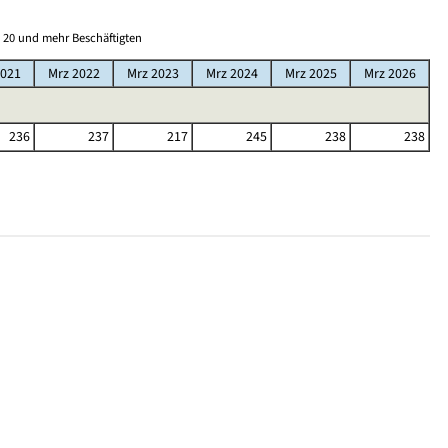
 20 und mehr Beschäftigten
2021
Mrz 2022
Mrz 2023
Mrz 2024
Mrz 2025
Mrz 2026
236
237
217
245
238
238