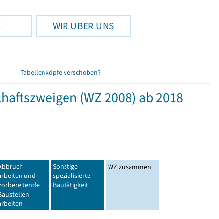
E
WIR ÜBER UNS
Tabellenköpfe verschoben?
haftszweigen (WZ 2008) ab 2018
Abbruch-
Sonstige
WZ zusammen
arbeiten und
spezialisierte
vorbereitende
Bautätigkeit
Baustellen-
arbeiten