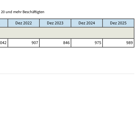
 20 und mehr Beschäftigten
1
Dez 2022
Dez 2023
Dez 2024
Dez 2025
 042
907
846
975
989