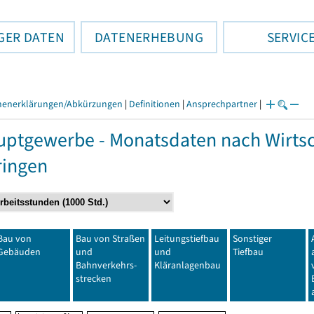
GER DATEN
DATENERHEBUNG
SERVIC
henerklärungen/Abkürzungen
|
Definitionen
|
Ansprechpartner
|
ptgewerbe - Monatsdaten nach Wirtsc
ringen
Bau von
Bau von Straßen
Leitungstiefbau
Sonstiger
Gebäuden
und
und
Tiefbau
Bahnverkehrs-
Kläranlagenbau
strecken