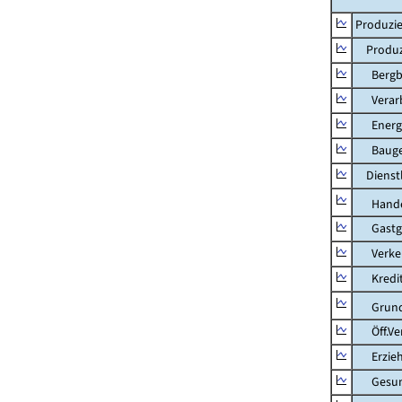
Produzie
Produzi
Bergbau
Verarb
Energie
Bauge
Dienstl
Hande
Gastg
Verkehr
Kredit-
Grunds
Öff.Verw
Erziehu
Gesundhe