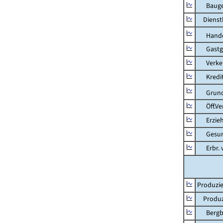
Bauge
Dienstl
Hande
Gastg
Verkehr
Kredit-
Grunds
Öff.Verw
Erziehu
Gesundhe
Erbr. v.
Produzie
Produzi
Bergbau