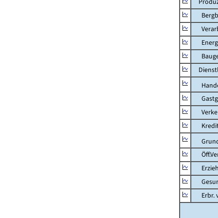
Produzi
Bergbau
Verarb
Energie
Bauge
Dienstl
Hande
Gastg
Verkehr
Kredit-
Grunds
Öff.Verw
Erziehu
Gesundhe
Erbr. v.