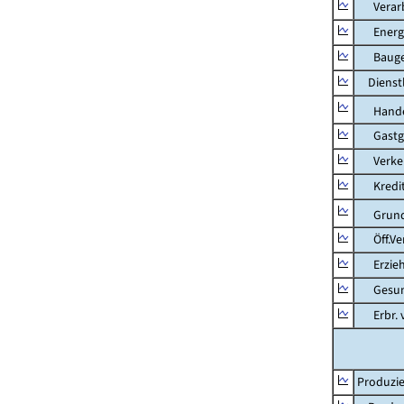
Verarb
Energie
Bauge
Dienstl
Hande
Gastg
Verkehr
Kredit-
Grunds
Öff.Verw
Erziehu
Gesundhe
Erbr. v.
Produzie