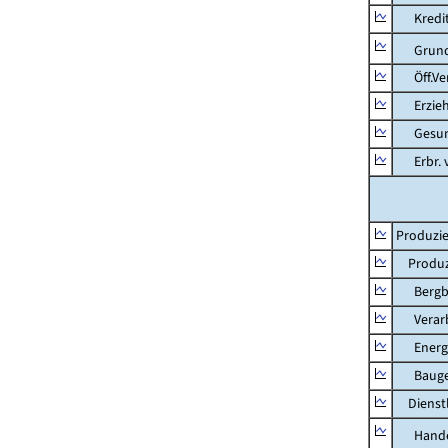
Kredit-
Grunds
Öff.Verw
Erziehu
Gesundhe
Erbr. v.
Produzie
Produzi
Bergbau
Verarb
Energie
Bauge
Dienstl
Hande