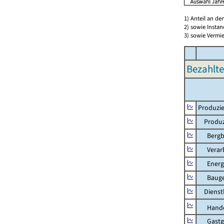
1) Anteil an d
2) sowie Insta
3) sowie Vermie
Bezahlte
Produzie
Produzi
Bergbau
Verarb
Energie
Bauge
Dienstl
Hande
Gastg