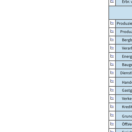
Erbr. v.
Produzie
Produzi
Bergbau
Verarb
Energie
Bauge
Dienstl
Hande
Gastg
Verkehr
Kredit-
Grunds
Öff.Verw