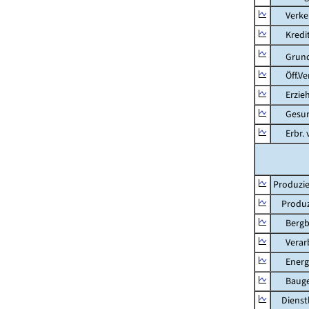
Verkehr
Kredit-
Grunds
Öff.Verw
Erziehu
Gesundhe
Erbr. v.
Produzie
Produzi
Bergbau
Verarb
Energie
Bauge
Dienstl