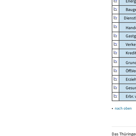
Energie
Bauge
Dienstl
Hande
Gastg
Verkehr
Kredit-
Grunds
Öff.Verw
Erziehu
Gesundhe
Erbr. v.
▴
nach oben
Das Thüringer