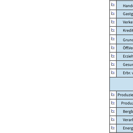
Hande
Gastg
Verkehr
Kredit-
Grunds
Öff.Verw
Erziehu
Gesundhe
Erbr. v.
Produzie
Produzi
Bergbau
Verarb
Energie