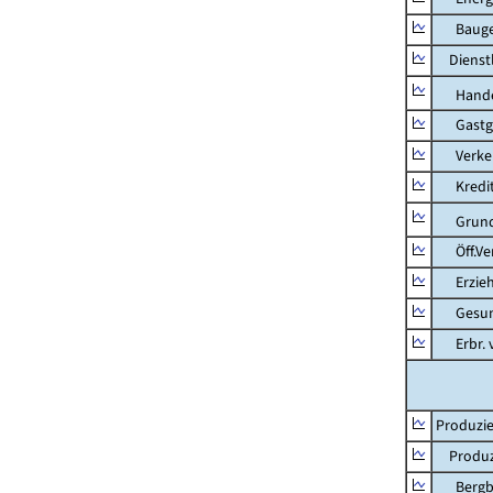
Bauge
Dienstl
Hande
Gastg
Verkehr
Kredit-
Grunds
Öff.Verw
Erziehu
Gesundhe
Erbr. v.
Produzie
Produzi
Bergbau