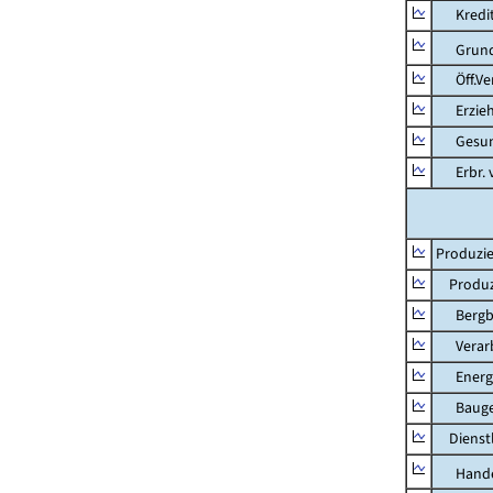
Kredit-
Grunds
Öff.Verw
Erziehu
Gesundhe
Erbr. v.
Produzie
Produzi
Bergbau
Verarb
Energie
Bauge
Dienstl
Hande