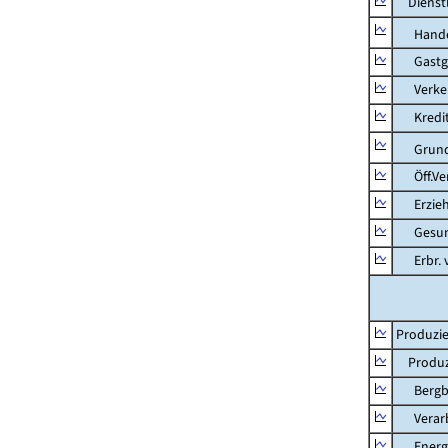
Dienstl
Hande
Gastg
Verkehr
Kredit-
Grunds
Öff.Verw
Erziehu
Gesundhe
Erbr. v.
Produzie
Produzi
Bergbau
Verarb
Energie