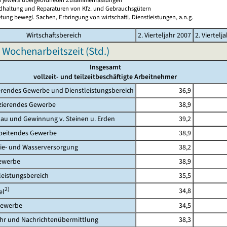
ndhaltung und Reparaturen von Kfz. und Gebrauchsgütern
tung bewegl. Sachen, Erbringung von wirtschaftl. Dienstleistungen, a.n.g.
Wirtschaftsbereich
2. Vierteljahr 2007
2. Viertelj
 Wochenarbeitszeit (Std.)
Insgesamt
vollzeit- und teilzeitbeschäftigte Arbeitnehmer
rendes Gewerbe und Dienstleistungsbereich
36,9
erendes Gewerbe
38,9
 und Gewinnung v. Steinen u. Erden
39,2
eitendes Gewerbe
38,9
- und Wasserversorgung
38,2
werbe
38,9
eistungsbereich
35,5
2)
34,8
l
ewerbe
34,5
 und Nachrichtenübermittlung
38,3