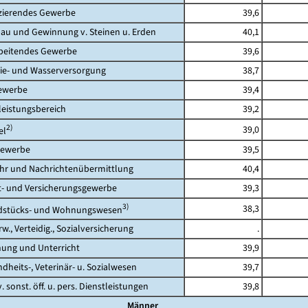
erendes Gewerbe
39,6
 und Gewinnung v. Steinen u. Erden
40,1
eitendes Gewerbe
39,6
- und Wasserversorgung
38,7
werbe
39,4
eistungsbereich
39,2
2)
39,0
l
ewerbe
39,5
 und Nachrichtenübermittlung
40,4
 und Versicherungsgewerbe
39,3
3)
38,3
tücks- und Wohnungswesen
., Verteidig., Sozialversicherung
.
ng und Unterricht
39,9
its-, Veterinär- u. Sozialwesen
39,7
 sonst. öff. u. pers. Dienstleistungen
39,8
Männer