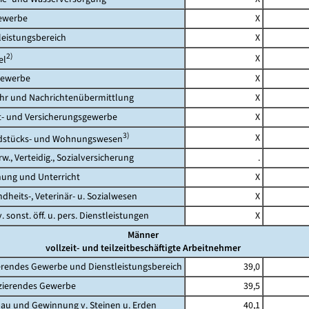
werbe
X
eistungsbereich
X
2)
X
l
ewerbe
X
 und Nachrichtenübermittlung
X
 und Versicherungsgewerbe
X
3)
X
tücks- und Wohnungswesen
., Verteidig., Sozialversicherung
.
ng und Unterricht
X
its-, Veterinär- u. Sozialwesen
X
 sonst. öff. u. pers. Dienstleistungen
X
Männer
vollzeit- und teilzeitbeschäftigte Arbeitnehmer
rendes Gewerbe und Dienstleistungsbereich
39,0
erendes Gewerbe
39,5
 und Gewinnung v. Steinen u. Erden
40,1