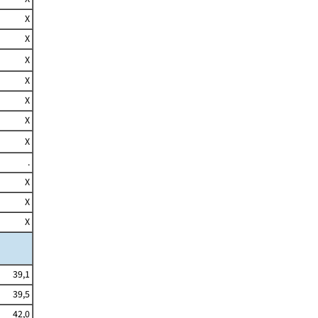
X
X
X
X
X
X
X
.
X
X
X
39,1
39,5
42,0