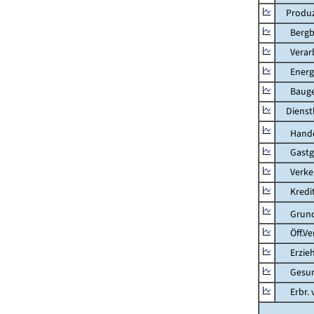
Produzi
Bergbau
Verarb
Energie
Bauge
Dienstl
Hande
Gastg
Verkehr
Kredit-
Grunds
Öff.Verw
Erziehu
Gesundhe
Erbr. v.