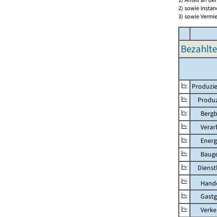
2) sowie Insta
3) sowie Vermie
Bezahlte
Produzie
Produzi
Bergbau
Verarb
Energie
Bauge
Dienstl
Hande
Gastg
Verkehr