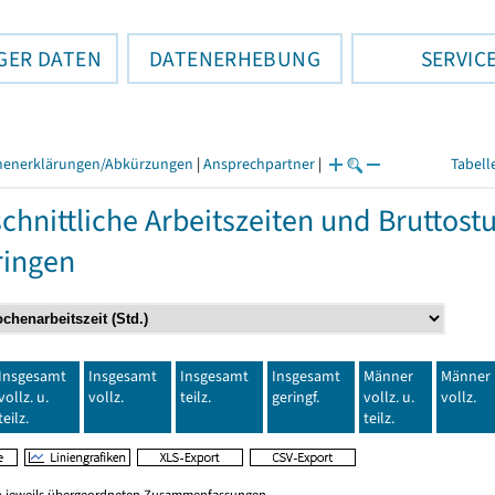
GER DATEN
DATENERHEBUNG
SERVIC
henerklärungen/Abkürzungen
|
Ansprechpartner
|
Tabell
chnittliche Arbeitszeiten und Bruttos
ringen
Insgesamt
Insgesamt
Insgesamt
Insgesamt
Männer
Männer
vollz. u.
vollz.
teilz.
geringf.
vollz. u.
vollz.
teilz.
teilz.
en jeweils übergeordneten Zusammenfassungen