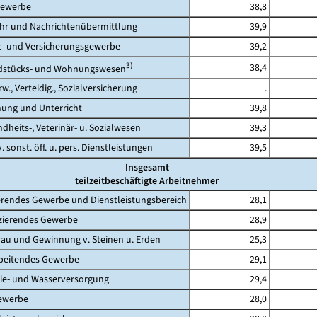
ewerbe
38,8
 und Nachrichtenübermittlung
39,9
 und Versicherungsgewerbe
39,2
3)
38,4
tücks- und Wohnungswesen
., Verteidig., Sozialversicherung
.
ng und Unterricht
39,8
its-, Veterinär- u. Sozialwesen
39,3
 sonst. öff. u. pers. Dienstleistungen
39,5
Insgesamt
teilzeitbeschäftigte Arbeitnehmer
rendes Gewerbe und Dienstleistungsbereich
28,1
erendes Gewerbe
28,9
 und Gewinnung v. Steinen u. Erden
25,3
eitendes Gewerbe
29,1
- und Wasserversorgung
29,4
werbe
28,0