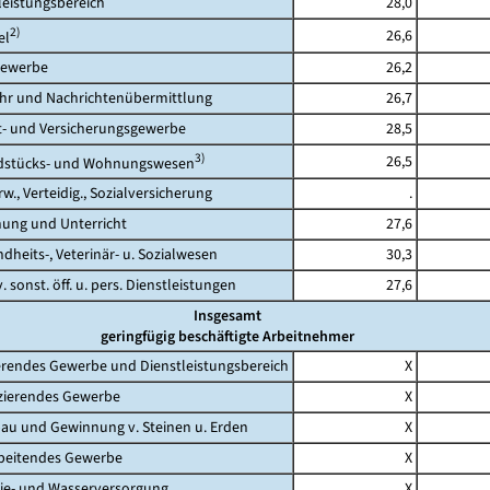
eistungsbereich
28,0
2)
26,6
l
ewerbe
26,2
 und Nachrichtenübermittlung
26,7
 und Versicherungsgewerbe
28,5
3)
26,5
tücks- und Wohnungswesen
., Verteidig., Sozialversicherung
.
ng und Unterricht
27,6
its-, Veterinär- u. Sozialwesen
30,3
 sonst. öff. u. pers. Dienstleistungen
27,6
Insgesamt
geringfügig beschäftigte Arbeitnehmer
rendes Gewerbe und Dienstleistungsbereich
X
erendes Gewerbe
X
 und Gewinnung v. Steinen u. Erden
X
eitendes Gewerbe
X
- und Wasserversorgung
X