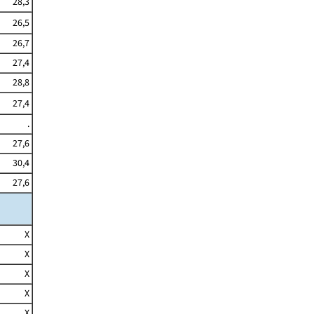
28,3
26,5
26,7
27,4
28,8
27,4
.
27,6
30,4
27,6
X
X
X
X
X