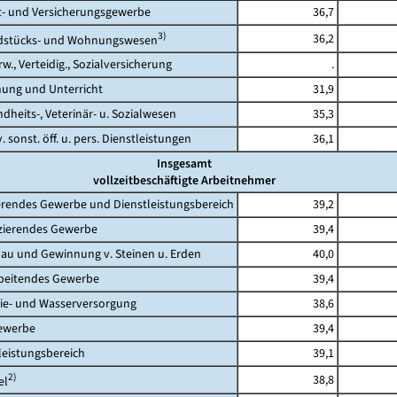
 und Versicherungsgewerbe
36,7
3)
36,2
tücks- und Wohnungswesen
., Verteidig., Sozialversicherung
.
ng und Unterricht
31,9
its-, Veterinär- u. Sozialwesen
35,3
 sonst. öff. u. pers. Dienstleistungen
36,1
Insgesamt
vollzeitbeschäftigte Arbeitnehmer
rendes Gewerbe und Dienstleistungsbereich
39,2
erendes Gewerbe
39,4
 und Gewinnung v. Steinen u. Erden
40,0
eitendes Gewerbe
39,4
- und Wasserversorgung
38,6
werbe
39,4
eistungsbereich
39,1
2)
38,8
l