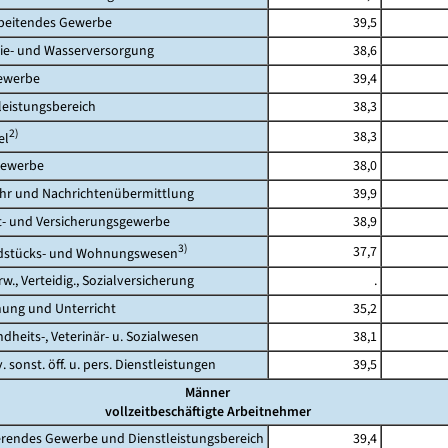
eitendes Gewerbe
39,5
- und Wasserversorgung
38,6
werbe
39,4
eistungsbereich
38,3
2)
38,3
l
ewerbe
38,0
 und Nachrichtenübermittlung
39,9
 und Versicherungsgewerbe
38,9
3)
37,7
tücks- und Wohnungswesen
., Verteidig., Sozialversicherung
.
ng und Unterricht
35,2
its-, Veterinär- u. Sozialwesen
38,1
 sonst. öff. u. pers. Dienstleistungen
39,5
Männer
vollzeitbeschäftigte Arbeitnehmer
rendes Gewerbe und Dienstleistungsbereich
39,4