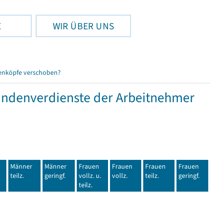
E
WIR ÜBER UNS
enköpfe verschoben?
tundenverdienste der Arbeitnehmer
Männer
Männer
Frauen
Frauen
Frauen
Frauen
teilz.
geringf.
vollz. u.
vollz.
teilz.
geringf.
teilz.