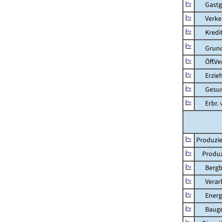
Gastg
Verkehr
Kredit-
Grunds
Öff.Verw
Erziehu
Gesundhe
Erbr. v.
Produzie
Produzi
Bergbau
Verarb
Energie
Bauge