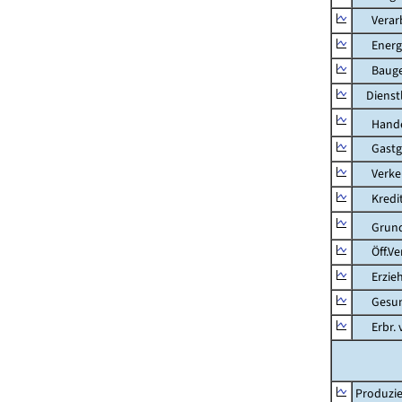
Verarb
Energie
Bauge
Dienstl
Hande
Gastg
Verkehr
Kredit-
Grunds
Öff.Verw
Erziehu
Gesundhe
Erbr. v.
Produzie