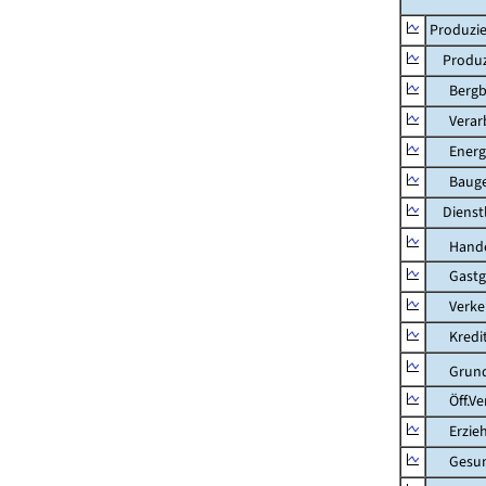
Produzie
Produzi
Bergbau
Verarb
Energie
Bauge
Dienstl
Hande
Gastg
Verkehr
Kredit-
Grunds
Öff.Verw
Erziehu
Gesundhe