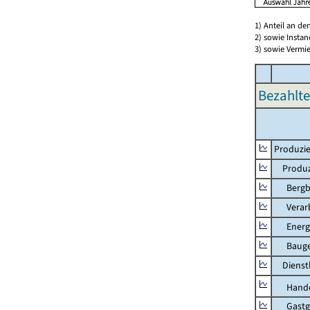
1) Anteil an d
2) sowie Insta
3) sowie Vermie
Bezahlte
Produzie
Produzi
Bergbau
Verarb
Energie
Bauge
Dienstl
Hande
Gastg