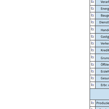
Verarb
Energie
Bauge
Dienstl
Hande
Gastg
Verkehr
Kredit-
Grunds
Öff.Verw
Erziehu
Gesundhe
Erbr. v.
Produzie