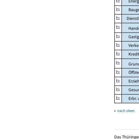
Energie
Bauge
Dienstl
Hande
Gastg
Verkehr
Kredit-
Grunds
Öff.Verw
Erziehu
Gesundhe
Erbr. v.
▴
nach oben
Das Thüringer