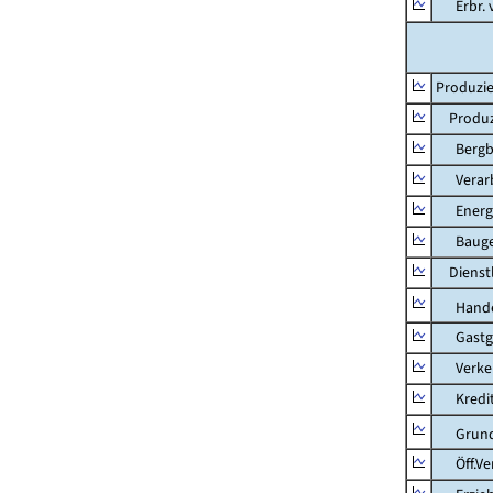
Erbr. v.
Produzie
Produzi
Bergbau
Verarb
Energie
Bauge
Dienstl
Hande
Gastg
Verkehr
Kredit-
Grunds
Öff.Verw