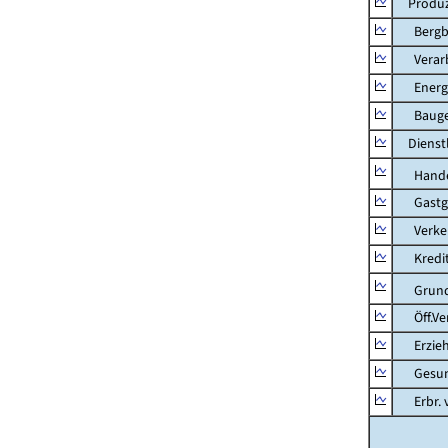
Produzi
Bergbau
Verarb
Energie
Bauge
Dienstl
Hande
Gastg
Verkehr
Kredit-
Grunds
Öff.Verw
Erziehu
Gesundhe
Erbr. v.