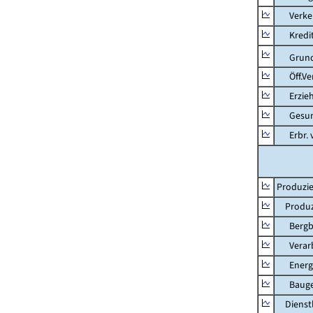
Verkehr
Kredit-
Grunds
Öff.Verw
Erziehu
Gesundhe
Erbr. v.
Produzie
Produzi
Bergbau
Verarb
Energie
Bauge
Dienstl