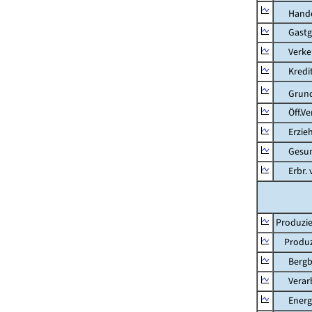
Hande
Gastg
Verkehr
Kredit-
Grunds
Öff.Verw
Erziehu
Gesundhe
Erbr. v.
Produzie
Produzi
Bergbau
Verarb
Energie