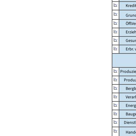
Kredit-
Grunds
Öff.Verw
Erziehu
Gesundhe
Erbr. v.
Produzie
Produzi
Bergbau
Verarb
Energie
Bauge
Dienstl
Hande