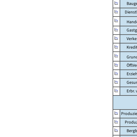
Bauge
Dienstl
Hande
Gastg
Verkehr
Kredit-
Grunds
Öff.Verw
Erziehu
Gesundhe
Erbr. v.
Produzie
Produzi
Bergbau