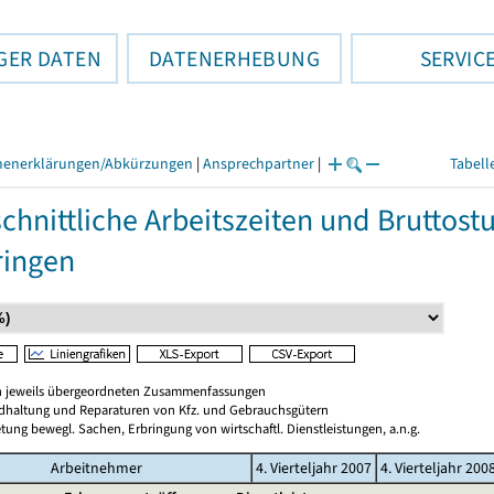
GER DATEN
DATENERHEBUNG
SERVIC
henerklärungen/Abkürzungen
|
Ansprechpartner
|
Tabell
chnittliche Arbeitszeiten und Bruttos
ringen
en jeweils übergeordneten Zusammenfassungen
ndhaltung und Reparaturen von Kfz. und Gebrauchsgütern
tung bewegl. Sachen, Erbringung von wirtschaftl. Dienstleistungen, a.n.g.
Arbeitnehmer
4. Vierteljahr 2007
4. Vierteljahr 200