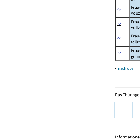
Frau
voll
Frau
voll
Frau
teil
Frau
geri
▴
nach oben
Das Thüringer
Informationen