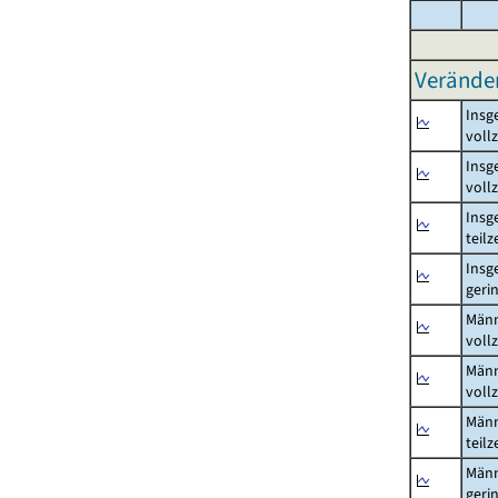
Verände
Insg
voll
Insg
voll
Insg
teil
Insg
geri
Män
voll
Män
voll
Män
teil
Män
geri