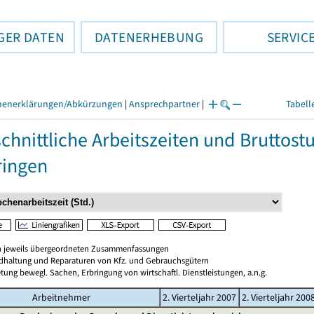
GER DATEN
DATENERHEBUNG
SERVIC
henerklärungen/Abkürzungen
|
Ansprechpartner
|
Tabell
chnittliche Arbeitszeiten und Bruttos
ringen
en jeweils übergeordneten Zusammenfassungen
ndhaltung und Reparaturen von Kfz. und Gebrauchsgütern
tung bewegl. Sachen, Erbringung von wirtschaftl. Dienstleistungen, a.n.g.
Arbeitnehmer
2. Vierteljahr 2007
2. Vierteljahr 200