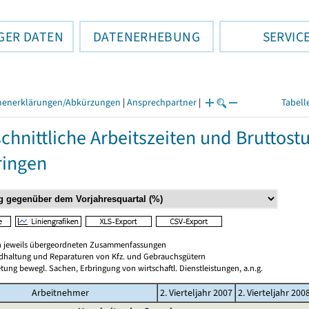
GER DATEN
DATENERHEBUNG
SERVIC
henerklärungen/Abkürzungen
|
Ansprechpartner
|
Tabell
chnittliche Arbeitszeiten und Bruttos
ringen
en jeweils übergeordneten Zusammenfassungen
ndhaltung und Reparaturen von Kfz. und Gebrauchsgütern
tung bewegl. Sachen, Erbringung von wirtschaftl. Dienstleistungen, a.n.g.
Arbeitnehmer
2. Vierteljahr 2007
2. Vierteljahr 200