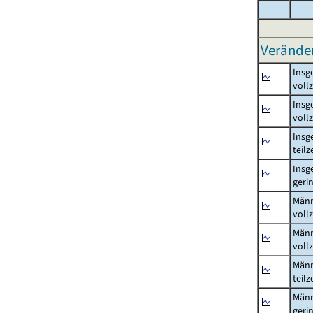
Verände
Insg
voll
Insg
voll
Insg
teil
Insg
geri
Män
voll
Män
voll
Män
teil
Män
geri