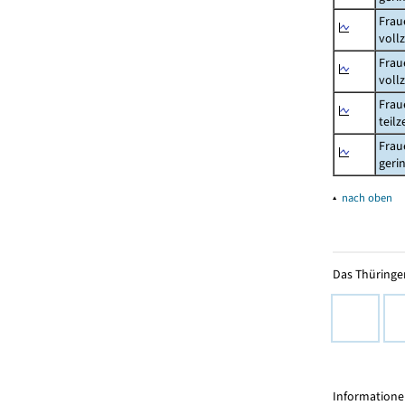
Frau
voll
Frau
voll
Frau
teil
Frau
geri
▴
nach oben
Das Thüringer
Informationen