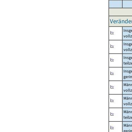
Verände
Insg
voll
Insg
voll
Insg
teil
Insg
geri
Män
voll
Män
voll
Män
teil
Män
geri