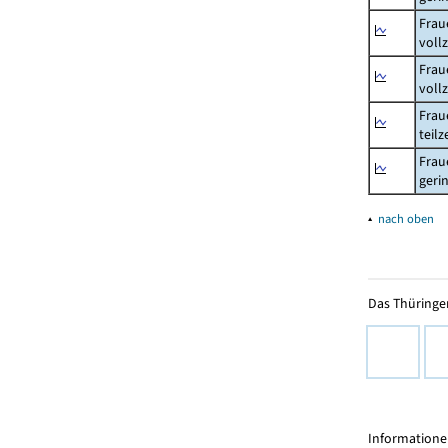
Frau
voll
Frau
voll
Frau
teil
Frau
geri
▴
nach oben
Das Thüringer
Informationen