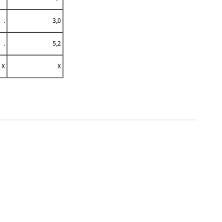
.
3,0
.
5,2
X
X