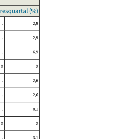
resquartal (%)
.
2,9
.
2,9
.
6,9
X
X
.
2,6
.
2,6
.
8,1
X
X
.
3,1