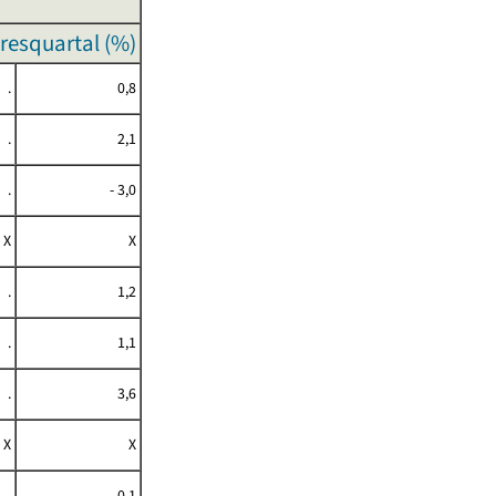
resquartal (%)
.
0,8
.
2,1
.
- 3,0
X
X
.
1,2
.
1,1
.
3,6
X
X
.
0,1