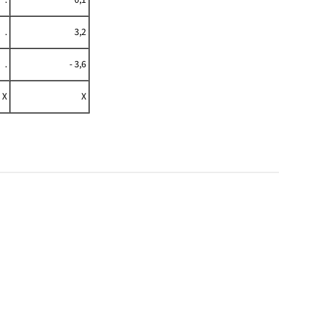
.
3,2
.
- 3,6
X
X