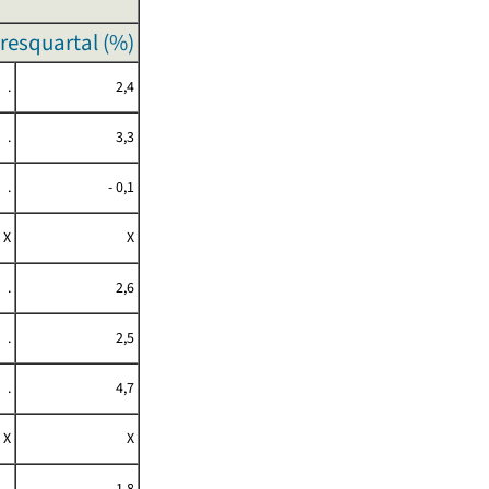
resquartal (%)
.
2,4
.
3,3
.
- 0,1
X
X
.
2,6
.
2,5
.
4,7
X
X
.
1,8