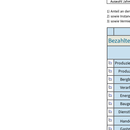
1) Anteil an d
2) sowie Insta
3) sowie Vermie
Bezahlte
Produzie
Produzi
Bergbau
Verarb
Energie
Bauge
Dienstl
Hande
Gastg