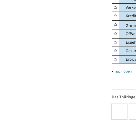
Verkehr
Kredit-
Grunds
Öff.Verw
Erziehu
Gesundhe
Erbr. v.
▴
nach oben
Das Thüringer