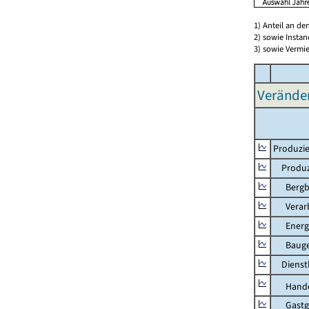
1) Anteil an d
2) sowie Insta
3) sowie Vermie
Verände
Produzie
Produzi
Bergbau
Verarb
Energie
Bauge
Dienstl
Hande
Gastg