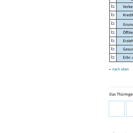
Verkehr
Kredit-
Grunds
Öff.Verw
Erziehu
Gesundhe
Erbr. v.
▴
nach oben
Das Thüringer