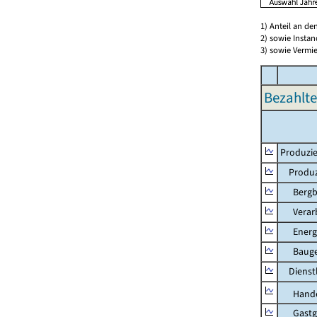
1) Anteil an d
2) sowie Insta
3) sowie Vermie
Bezahlte
Produzie
Produzi
Bergbau
Verarb
Energie
Bauge
Dienstl
Hande
Gastg