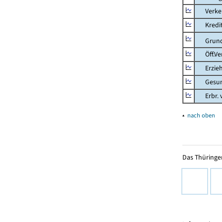
Verkehr
Kredit-
Grunds
Öff.Verw
Erziehu
Gesundhe
Erbr. v.
▴
nach oben
Das Thüringer