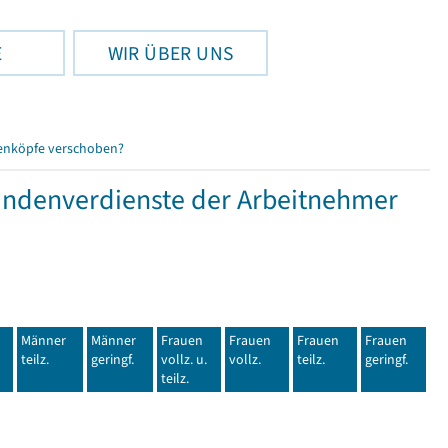
E
WIR ÜBER UNS
enköpfe verschoben?
tundenverdienste der Arbeitnehmer
Männer
Männer
Frauen
Frauen
Frauen
Frauen
teilz.
geringf.
vollz. u.
vollz.
teilz.
geringf.
teilz.