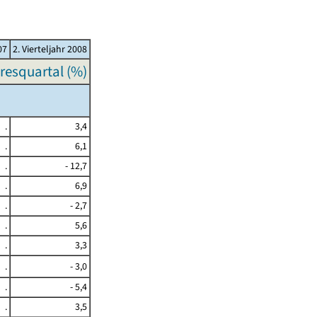
07
2. Vierteljahr 2008
resquartal (%)
.
3,4
.
6,1
.
- 12,7
.
6,9
.
- 2,7
.
5,6
.
3,3
.
- 3,0
.
- 5,4
.
3,5