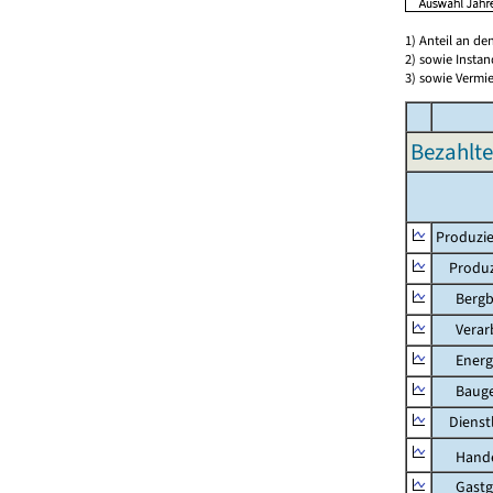
1) Anteil an d
2) sowie Insta
3) sowie Vermie
Bezahlte
Produzie
Produzi
Bergbau
Verarb
Energie
Bauge
Dienstl
Hande
Gastg