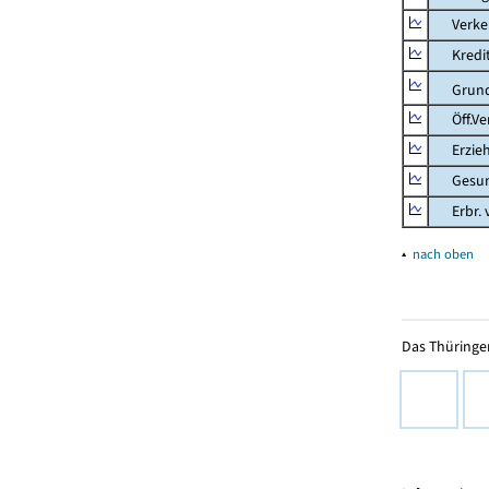
Verkehr
Kredit-
Grunds
Öff.Verw
Erziehu
Gesundhe
Erbr. v.
▴
nach oben
Das Thüringer