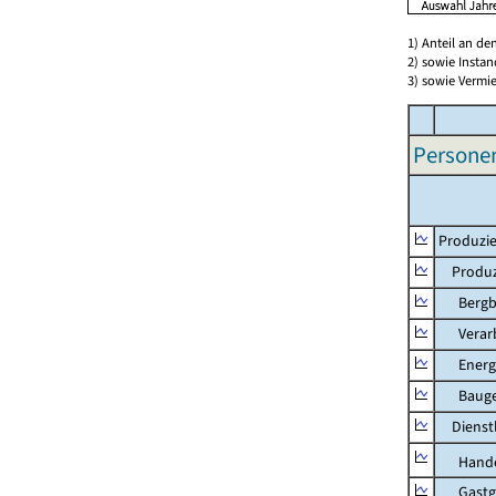
1) Anteil an d
2) sowie Insta
3) sowie Vermie
Persone
Produzie
Produzi
Bergbau
Verarb
Energie
Bauge
Dienstl
Hande
Gastg