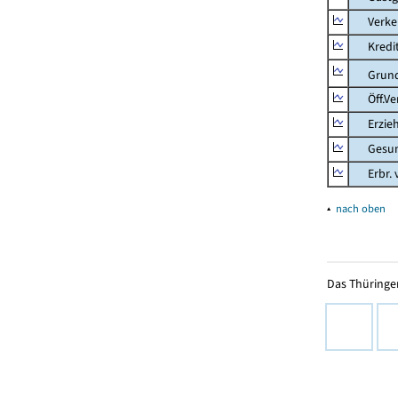
Verkehr
Kredit-
Grunds
Öff.Verw
Erziehu
Gesundhe
Erbr. v.
▴
nach oben
Das Thüringer