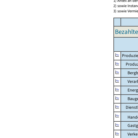
1) Anteil an d
2) sowie Insta
3) sowie Vermie
Bezahlte
Produzie
Produzi
Bergbau
Verarb
Energie
Bauge
Dienstl
Hande
Gastg
Verkehr