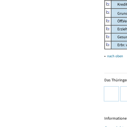
Kredit-
Grunds
Öff.Verw
Erziehu
Gesundhe
Erbr. v.
▴
nach oben
Das Thüringer
Informationen