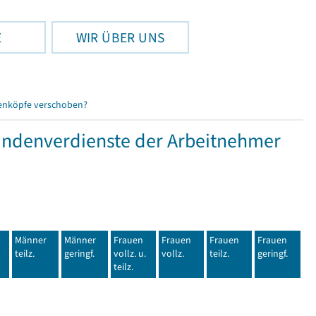
E
WIR ÜBER UNS
enköpfe verschoben?
tundenverdienste der Arbeitnehmer
Männer
Männer
Frauen
Frauen
Frauen
Frauen
teilz.
geringf.
vollz. u.
vollz.
teilz.
geringf.
teilz.