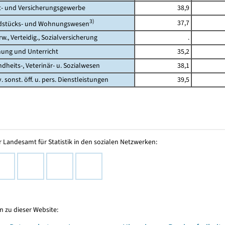
 und Versicherungsgewerbe
38,9
3)
37,7
tücks- und Wohnungswesen
., Verteidig., Sozialversicherung
.
ng und Unterricht
35,2
its-, Veterinär- u. Sozialwesen
38,1
 sonst. öff. u. pers. Dienstleistungen
39,5
 Landesamt für Statistik in den sozialen Netzwerken:
 zu dieser Website: