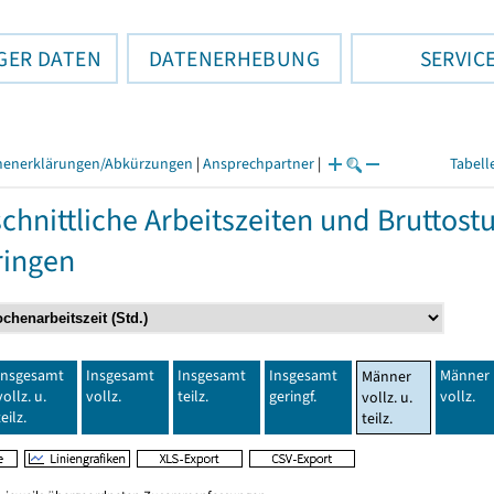
GER DATEN
DATENERHEBUNG
SERVIC
henerklärungen/Abkürzungen
|
Ansprechpartner
|
Tabell
chnittliche Arbeitszeiten und Bruttos
ringen
Insgesamt
Insgesamt
Insgesamt
Insgesamt
Männer
Männer
vollz. u.
vollz.
teilz.
geringf.
vollz.
vollz. u.
teilz.
teilz.