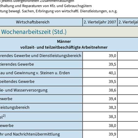
en jeweils übergeordneten Zusammenfassungen
ndhaltung und Reparaturen von Kfz. und Gebrauchsgütern
tung bewegl. Sachen, Erbringung von wirtschaftl. Dienstleistungen, a.n.g.
Wirtschaftsbereich
2. Vierteljahr 2007
2. Viertelj
 Wochenarbeitszeit (Std.)
Männer
vollzeit- und teilzeitbeschäftigte Arbeitnehmer
rendes Gewerbe und Dienstleistungsbereich
39,0
erendes Gewerbe
39,5
 und Gewinnung v. Steinen u. Erden
40,1
eitendes Gewerbe
39,5
- und Wasserversorgung
38,6
werbe
39,4
eistungsbereich
38,3
2)
38,3
l
ewerbe
38,0
 und Nachrichtenübermittlung
39,9