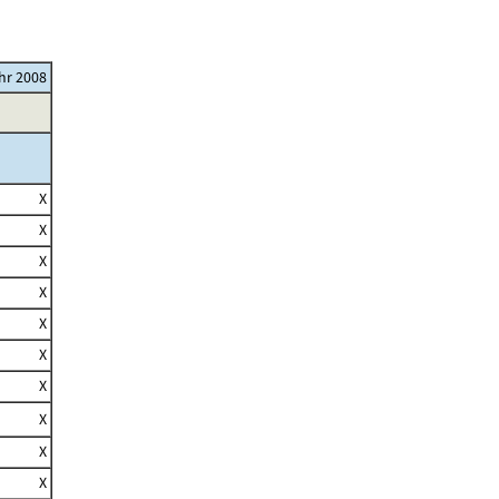
ahr 2008
X
X
X
X
X
X
X
X
X
X