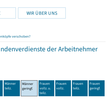
E
WIR ÜBER UNS
enköpfe verschoben?
tundenverdienste der Arbeitnehmer
Männer
Frauen
Frauen
Frauen
Frauen
Männer
teilz.
vollz. u.
vollz.
teilz.
geringf.
geringf.
teilz.