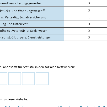
 und Versicherungsgewerbe
X
3)
X
tücks- und Wohnungswesen
., Verteidig., Sozialversicherung
.
ng und Unterricht
X
its-, Veterinär- u. Sozialwesen
X
 sonst. öff. u. pers. Dienstleistungen
X
 Landesamt für Statistik in den sozialen Netzwerken:
 zu dieser Website: