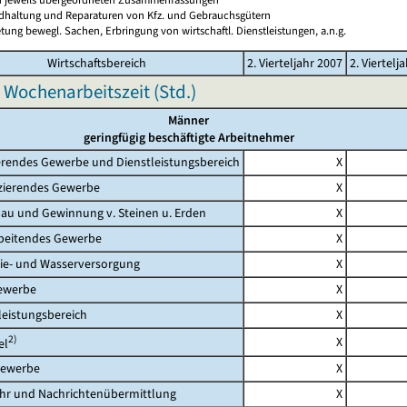
ndhaltung und Reparaturen von Kfz. und Gebrauchsgütern
tung bewegl. Sachen, Erbringung von wirtschaftl. Dienstleistungen, a.n.g.
Wirtschaftsbereich
2. Vierteljahr 2007
2. Viertelj
 Wochenarbeitszeit (Std.)
Männer
geringfügig beschäftigte Arbeitnehmer
rendes Gewerbe und Dienstleistungsbereich
X
erendes Gewerbe
X
 und Gewinnung v. Steinen u. Erden
X
eitendes Gewerbe
X
- und Wasserversorgung
X
werbe
X
eistungsbereich
X
2)
X
l
ewerbe
X
 und Nachrichtenübermittlung
X