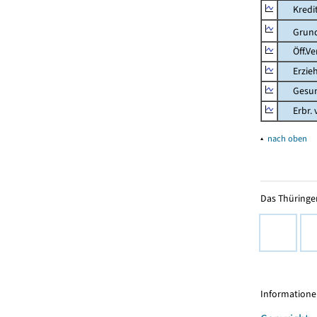
Kredit-
Grunds
Öff.Verw
Erziehu
Gesundhe
Erbr. v.
▴
nach oben
Das Thüringer
Informationen