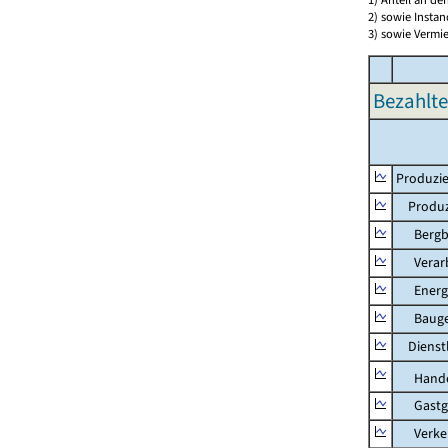
2) sowie Insta
3) sowie Vermie
Bezahlte
Produzie
Produzi
Bergbau
Verarb
Energie
Bauge
Dienstl
Hande
Gastg
Verkehr