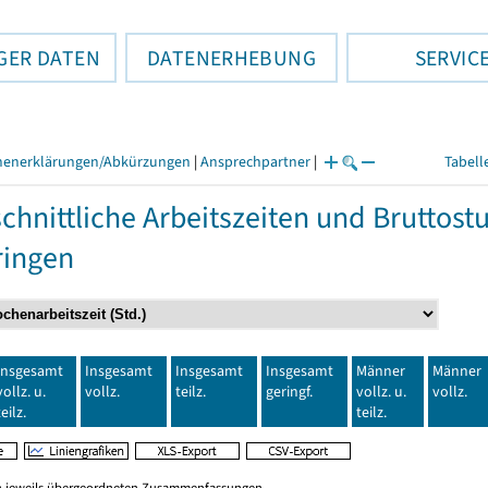
GER DATEN
DATENERHEBUNG
SERVIC
henerklärungen/Abkürzungen
|
Ansprechpartner
|
Tabell
chnittliche Arbeitszeiten und Bruttos
ringen
Insgesamt
Insgesamt
Insgesamt
Insgesamt
Männer
Männer
vollz. u.
vollz.
teilz.
geringf.
vollz. u.
vollz.
teilz.
teilz.
en jeweils übergeordneten Zusammenfassungen