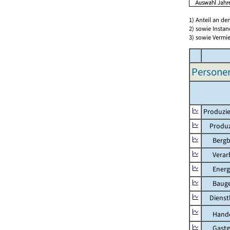
1) Anteil an d
2) sowie Insta
3) sowie Vermie
Persone
Produzie
Produzi
Bergbau
Verarb
Energie
Bauge
Dienstl
Hande
Gastg