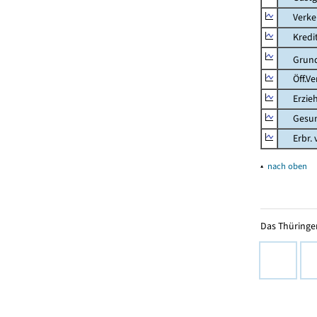
Verkehr
Kredit-
Grunds
Öff.Verw
Erziehu
Gesundhe
Erbr. v.
▴
nach oben
Das Thüringer