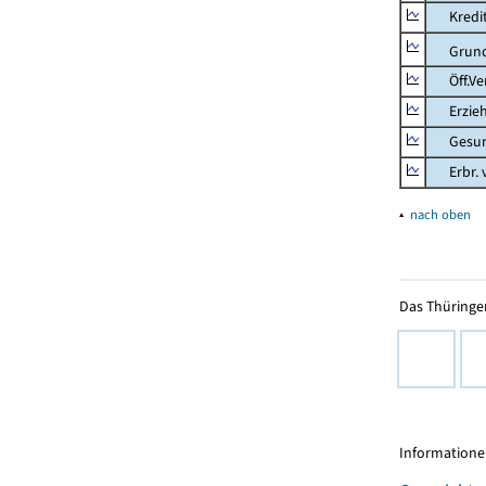
Kredit-
Grunds
Öff.Verw
Erziehu
Gesundhe
Erbr. v.
▴
nach oben
Das Thüringer
Informationen