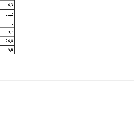
4,3
11,2
.
8,7
24,8
5,6