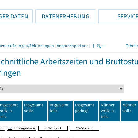
GER DATEN
DATENERHEBUNG
SERVIC
henerklärungen/Abkürzungen
|
Ansprechpartner
|
Tabell
chnittliche Arbeitszeiten und Bruttos
ringen
Insgesamt
Insgesamt
Insgesamt
Insgesamt
Männer
Männer
vollz. u.
vollz.
teilz.
geringf.
vollz. u.
vollz.
teilz.
teilz.