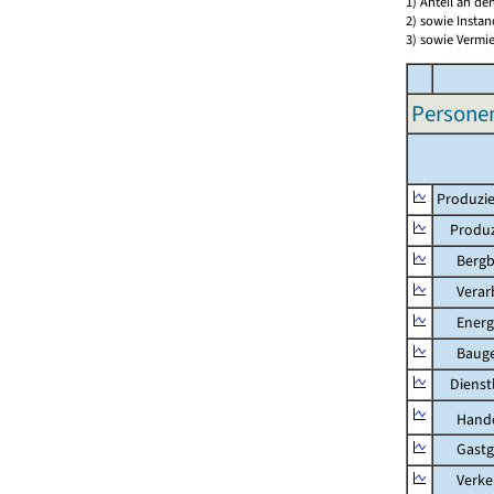
1) Anteil an d
2) sowie Insta
3) sowie Vermie
Persone
Produzie
Produzi
Bergbau
Verarb
Energie
Bauge
Dienstl
Hande
Gastg
Verkehr