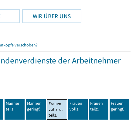
E
WIR ÜBER UNS
enköpfe verschoben?
tundenverdienste der Arbeitnehmer
Männer
Männer
Frauen
Frauen
Frauen
Frauen
teilz.
geringf.
vollz.
teilz.
geringf.
vollz. u.
teilz.