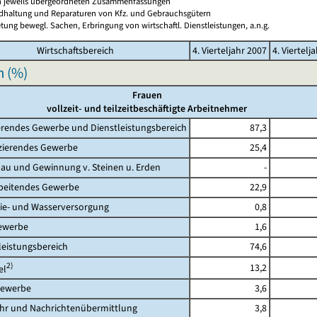
en jeweils übergeordneten Zusammenfassungen
ndhaltung und Reparaturen von Kfz. und Gebrauchsgütern
tung bewegl. Sachen, Erbringung von wirtschaftl. Dienstleistungen, a.n.g.
Wirtschaftsbereich
4. Vierteljahr 2007
4. Viertelj
n (%)
Frauen
vollzeit- und teilzeitbeschäftigte Arbeitnehmer
rendes Gewerbe und Dienstleistungsbereich
87,3
erendes Gewerbe
25,4
 und Gewinnung v. Steinen u. Erden
-
eitendes Gewerbe
22,9
- und Wasserversorgung
0,8
werbe
1,6
eistungsbereich
74,6
2)
13,2
l
ewerbe
3,6
 und Nachrichtenübermittlung
3,8