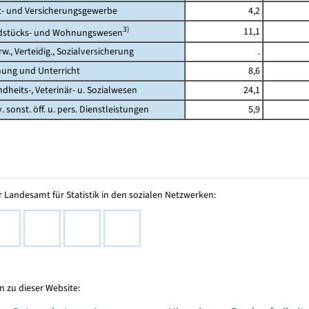
 und Versicherungsgewerbe
4,2
3)
11,1
tücks- und Wohnungswesen
., Verteidig., Sozialversicherung
.
ng und Unterricht
8,6
its-, Veterinär- u. Sozialwesen
24,1
 sonst. öff. u. pers. Dienstleistungen
5,9
 Landesamt für Statistik in den sozialen Netzwerken:
 zu dieser Website: