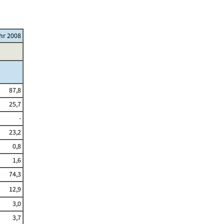
ahr 2008
87,8
25,7
-
23,2
0,8
1,6
74,3
12,9
3,0
3,7