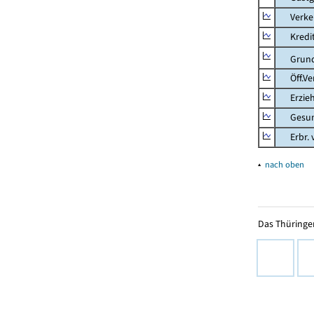
Verkehr
Kredit-
Grunds
Öff.Verw
Erziehu
Gesundhe
Erbr. v.
▴
nach oben
Das Thüringer