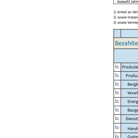
1) Anteil an d
2) sowie Insta
3) sowie Vermie
Bezahlte
Produzie
Produzi
Bergbau
Verarb
Energie
Bauge
Dienstl
Hande
Gastg