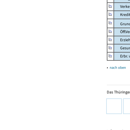
Verkehr
Kredit-
Grunds
Öff.Verw
Erziehu
Gesundhe
Erbr. v.
▴
nach oben
Das Thüringer