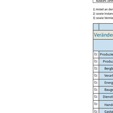
1) Anteil an d
2) sowie Insta
3) sowie Vermie
Verände
Produzie
Produzi
Bergbau
Verarb
Energie
Bauge
Dienstl
Hande
Gastg