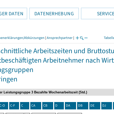
GER DATEN
DATENERHEBUNG
SERVIC
henerklärungen/Abkürzungen
|
Ansprechpartner
|
Tabell
chnittliche Arbeitszeiten und Bruttos
itbeschäftigten Arbeitnehmer nach Wir
ngsgruppen
ringen
C-O
C-F
C
CA
CB
D
DA
DB
DE
DJ