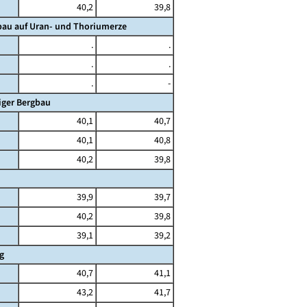
40,2
39,8
bau auf Uran- und Thoriumerze
.
.
.
.
.
-
iger Bergbau
40,1
40,7
40,1
40,8
40,2
39,8
39,9
39,7
40,2
39,8
39,1
39,2
g
40,7
41,1
43,2
41,7