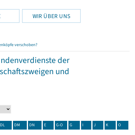
E
WIR ÜBER UNS
enköpfe verschoben?
tundenverdienste der
tschaftszweigen und
DL
DM
DN
E
G-O
G
I
J
K
O