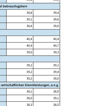
nd Gebrauchsgütern
38,8
39,4
39,1
39,6
38,4
39,0
40,4
40,4
40,9
40,7
39,0
39,3
39,2
39,1
39,2
39,4
39,2
39,0
irtschaftlichen Dienstleistungen, a.n.g.
38,1
38,9
38,0
39,1
38,3
38,5