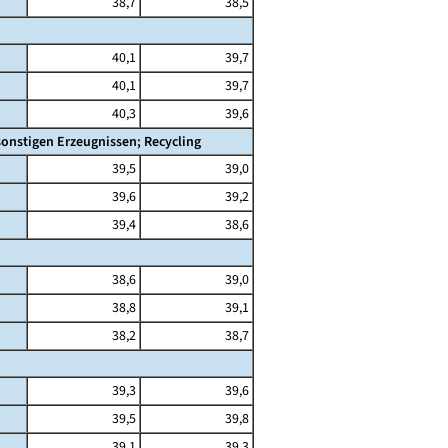
38,7
38,5
40,1
39,7
40,1
39,7
40,3
39,6
onstigen Erzeugnissen; Recycling
39,5
39,0
39,6
39,2
39,4
38,6
38,6
39,0
38,8
39,1
38,2
38,7
39,3
39,6
39,5
39,8
39,1
39,3