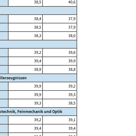
38,5
40,6
38,4
37,9
38,5
37,9
38,3
38,0
39,2
39,6
39,4
39,9
38,9
38,8
llerzeugnissen
39,9
39,2
39,9
39,3
39,3
38,5
rotechnik, Feinmechanik und Optik
39,2
39,1
39,4
39,4